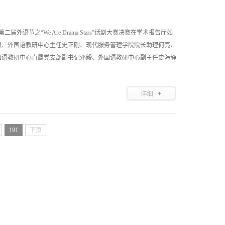
届外语节之“We Are Drama Stars”话剧大赛决赛在学术报告厅如
强、外国语教研中心主任史正刚、现代服务管理学院院长助理何亮、
国语教研中心直属党支部副书记邓毅、外国语教研中心副主任史海静
191
下页