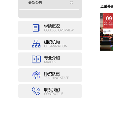
最新公告
风采外
09
2019.1
282