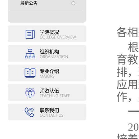
最新公告
各相
根
育教
排，
应用
作，
一
2