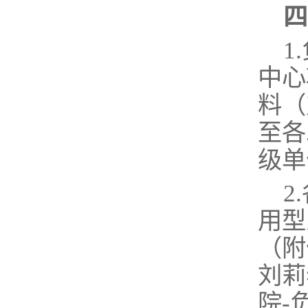
四
1.
中心
料（
至各
级单
2
.
用型
（附
刘莉
院-