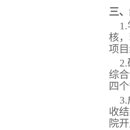
三、
1
核，
项目
2
综合
四个
3
收结
院开