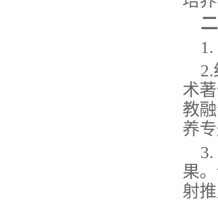
培养
二
1
2
术著
教融
养专
3
果。
射推