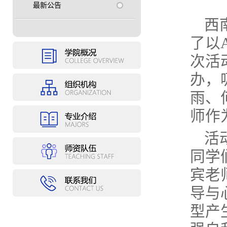
最新公告
西
了以Ap
次活动
办，
雨、
师作
活
同学
宾老
导与
型产