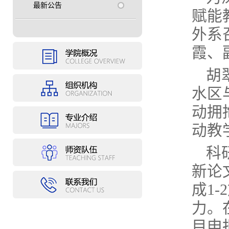
最新公告
赋能
外系
霞、
胡
水区
动拥
动教
科
新论
成1
力。
目申