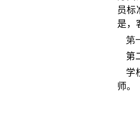
员标
是，
第
第
学
师。