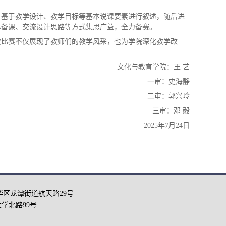
，基于教学设计、教学目标等基本说课要素进行叙述，随后进
体备课、交流设计思路等方式集思广益，全力备赛。
次比赛不仅展现了教师们的教学风采，也为学院深化教学改
文化与教育学院：王 艺
一审：史海静
二审：郭兴玲
三审：邓 毅
2025年7月24日
华区龙潭街道航天路29号
学北路99号