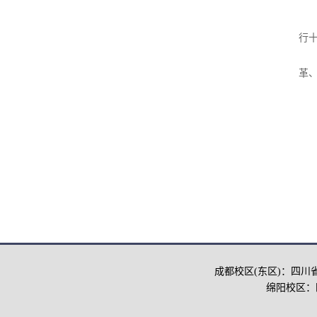
行
革
成都校区(东区)：四川
绵阳校区：