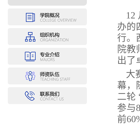
1
办的
行。
院教
出了
大
幕，
二轮
参与
前6